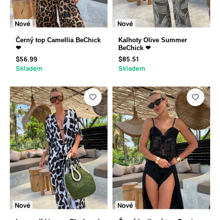
Nové
Nové
Černý top Camellia BeChick
Kalhoty Olive Summer
❤
BeChick ❤
$56.99
$85.51
Skladem
Skladem
Nové
Nové