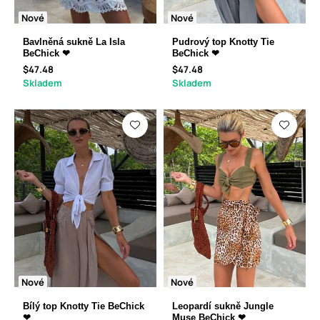
Nové
Nové
Bavlněná sukně La Isla
Pudrový top Knotty Tie
BeChick ❤
BeChick ❤
$47.48
$47.48
Skladem
Skladem
Nové
Nové
Bílý top Knotty Tie BeChick
Leopardí sukně Jungle
❤
Muse BeChick ❤