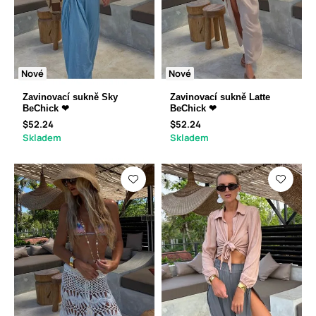
Nové
Nové
Zavinovací sukně Sky
Zavinovací sukně Latte
BeChick ❤
BeChick ❤
$52.24
$52.24
Skladem
Skladem