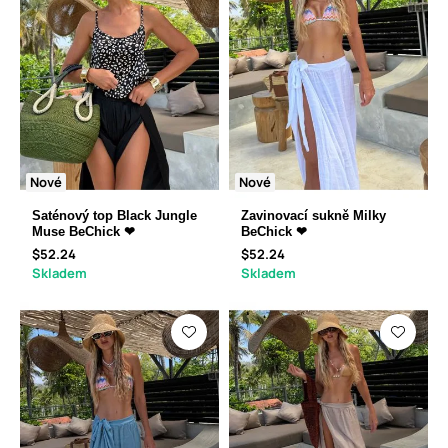
Nové
Nové
Saténový top Black Jungle
Zavinovací sukně Milky
Muse BeChick ❤
BeChick ❤
$52.24
$52.24
Skladem
Skladem