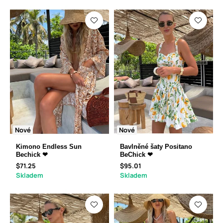
Nové
Nové
Kimono Endless Sun
Bavlněné šaty Positano
Bechick ❤
BeChick ❤
$71.25
$95.01
Skladem
Skladem