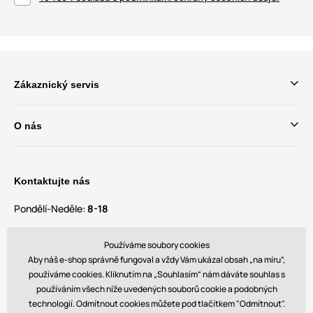
Zákaznický servis
O nás
Kontaktujte nás
Pondělí-Neděle:
8-18
Máte dotazy a návrhy?
Používáme soubory cookies
contact@bechick.com
Aby náš e-shop správně fungoval a vždy Vám ukázal obsah „na míru”,
používáme cookies. Kliknutím na „Souhlasím“ nám dáváte souhlas s
používáním všech níže uvedených souborů cookie a podobných
Najdete nás také na
technologií. Odmítnout cookies můžete pod tlačítkem "Odmítnout".