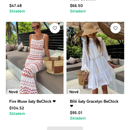
$47.48
$66.50
Skladem
Skladem
Nové
Nové
Fire Muse šaty BeChick ❤
Bílé šaty Gracelyn BeChick
❤
$104.52
$95.01
Skladem
Skladem