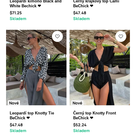
Leopardí kimono Black and
Černý krajkový top Cami
White Bechick ❤
BeChick ❤
$71.25
$47.48
Skladem
Skladem
Nové
Nové
Leopardí top Knotty Tie
Černý top Knotty Front
BeChick ❤
BeChick ❤
$47.48
$52.24
Skladem
Skladem