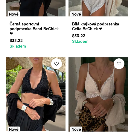
Nové
Nové
Černá sportovní
Bílá krajková podprsenka
podprsenka Band BeChick
Celia BeChick ❤
❤
$33.22
$33.22
Skladem
Skladem
Nové
Nové