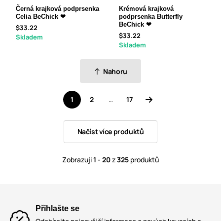
Černá krajková podprsenka
Krémová krajková
Celia BeChick ❤
podprsenka Butterfly
BeChick ❤
$33.22
$33.22
Skladem
Skladem
Nahoru
1
2
…
17
Načíst více produktů
Zobrazuji
1 - 20
z
325
produktů
Přihlašte se