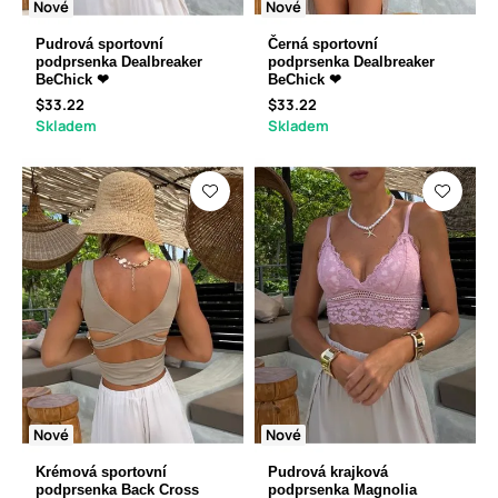
Nové
Nové
Pudrová sportovní
Černá sportovní
podprsenka Dealbreaker
podprsenka Dealbreaker
BeChick ❤
BeChick ❤
$33.22
$33.22
Skladem
Skladem
Nové
Nové
Krémová sportovní
Pudrová krajková
podprsenka Back Cross
podprsenka Magnolia