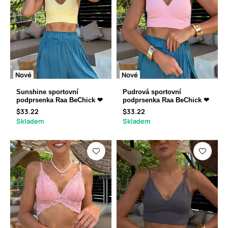
Nové
Nové
Sunshine sportovní
Pudrová sportovní
podprsenka Raa BeChick ❤
podprsenka Raa BeChick ❤
$33.22
$33.22
Skladem
Skladem