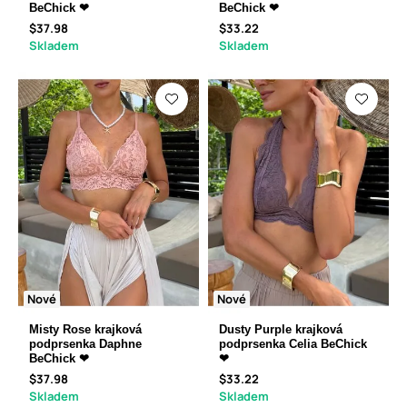
BeChick ❤
BeChick ❤
$37.98
$33.22
Skladem
Skladem
Nové
Nové
Misty Rose krajková
Dusty Purple krajková
podprsenka Daphne
podprsenka Celia BeChick
BeChick ❤
❤
$37.98
$33.22
Skladem
Skladem