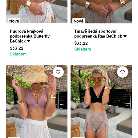
Nové
Nové
Pudrová krajková
Tmavě šedá sportovní
podprsenka Butterfly
podprsenka Raa BeChick ❤
BeChick ❤
$33.22
$33.22
Skladem
Skladem