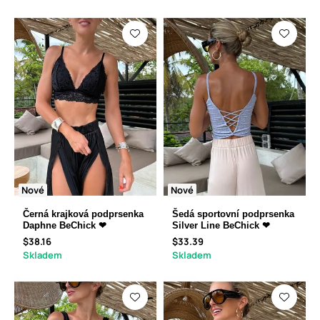
Nové
Nové
Černá krajková podprsenka
Šedá sportovní podprsenka
Daphne BeChick ❤
Silver Line BeChick ❤
$38.16
$33.39
Skladem
Skladem