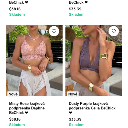
BeChick ❤
BeChick ❤
$38.16
$33.39
Skladem
Skladem
Nové
Nové
Misty Rose krajková
Dusty Purple krajková
podprsenka Daphne
podprsenka Celia BeChick
BeChick ❤
❤
$38.16
$33.39
Skladem
Skladem