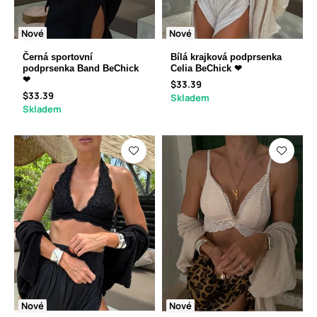
Nové
Nové
Černá sportovní
Bílá krajková podprsenka
podprsenka Band BeChick
Celia BeChick ❤
❤
$33.39
$33.39
Skladem
Skladem
Nové
Nové