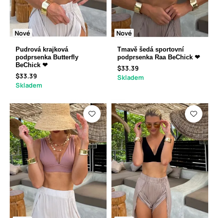
Nové
Nové
Pudrová krajková
Tmavě šedá sportovní
podprsenka Butterfly
podprsenka Raa BeChick ❤
BeChick ❤
$33.39
$33.39
Skladem
Skladem