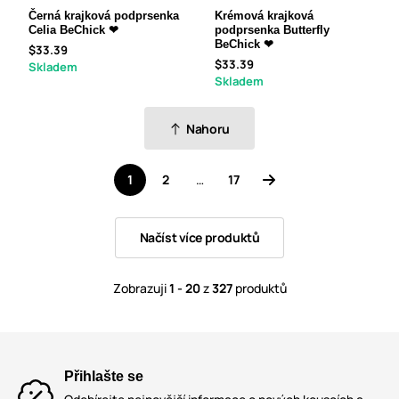
Černá krajková podprsenka
Krémová krajková
Celia BeChick ❤
podprsenka Butterfly
BeChick ❤
$33.39
$33.39
Skladem
Skladem
Nahoru
1
2
…
17
Načíst více produktů
Zobrazuji
1 - 20
z
327
produktů
Přihlašte se