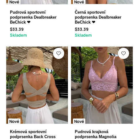
Nové
Nové
Pudrová sportovní
Černá sportovní
podprsenka Dealbreaker
podprsenka Dealbreaker
BeChick ❤
BeChick ❤
$33.39
$33.39
Skladem
Skladem
Nové
Nové
Krémová sportovní
Pudrová krajková
podprsenka Back Cross
podprsenka Magnolia