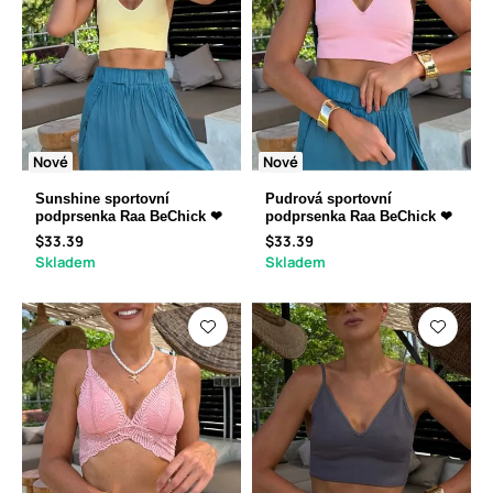
Nové
Nové
Sunshine sportovní
Pudrová sportovní
podprsenka Raa BeChick ❤
podprsenka Raa BeChick ❤
$33.39
$33.39
Skladem
Skladem