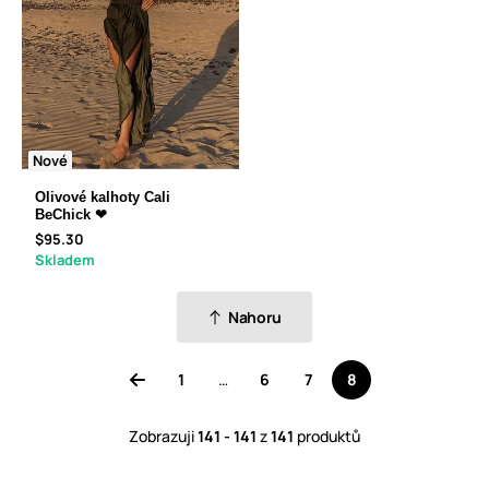
Nové
Olivové kalhoty Cali
BeChick ❤
$95.30
Skladem
Nahoru
1
…
6
7
8
Zobrazuji
141 - 141
z
141
produktů