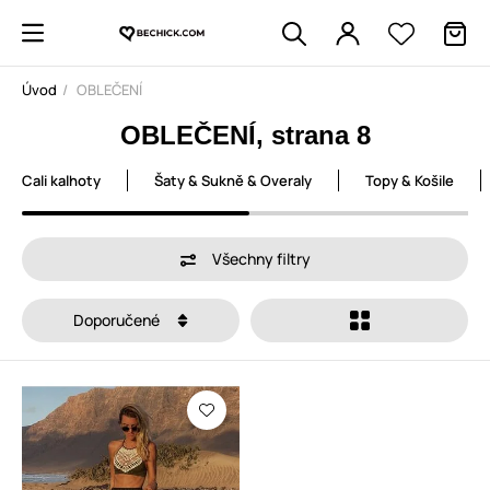
Úvod
OBLEČENÍ
OBLEČENÍ, strana 8
Cali kalhoty
Šaty & Sukně & Overaly
Topy & Košile
Všechny filtry
Doporučené