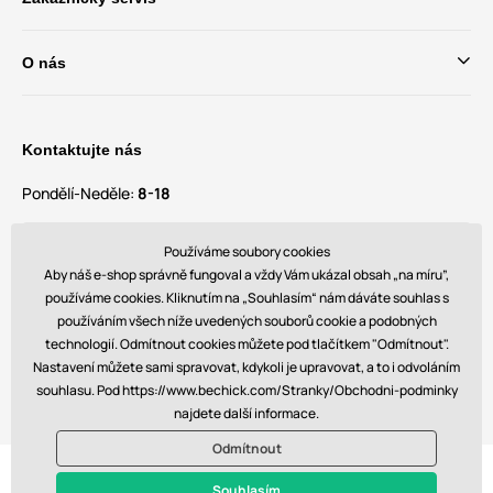
O nás
Kontaktujte nás
Pondělí-Neděle:
8-18
Máte dotazy a návrhy?
Používáme soubory cookies
contact@bechick.com
Aby náš e-shop správně fungoval a vždy Vám ukázal obsah „na míru”,
používáme cookies. Kliknutím na „Souhlasím“ nám dáváte souhlas s
používáním všech níže uvedených souborů cookie a podobných
Najdete nás také na
technologií. Odmítnout cookies můžete pod tlačítkem "Odmítnout".
Nastavení můžete sami spravovat, kdykoli je upravovat, a to i odvoláním
souhlasu. Pod https://www.bechick.com/Stranky/Obchodni-podminky
najdete další informace.
Odmítnout
© 2026 www.bechick.com. Technicky zajišťuje
Simplia s.r.o.
Souhlasím