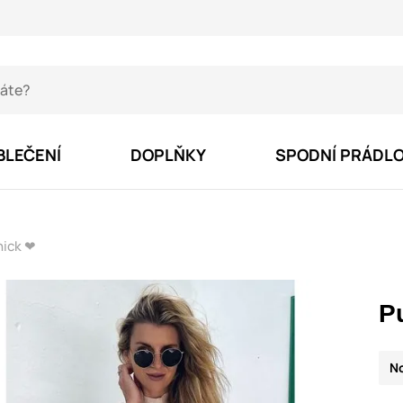
BLEČENÍ
DOPLŇKY
SPODNÍ PRÁDL
hick ❤
P
N