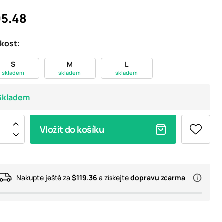
5.48
ikost:
S
M
L
skladem
skladem
skladem
Skladem
Vložit do košíku
Nakupte ještě za
$119.36
a získejte
dopravu zdarma