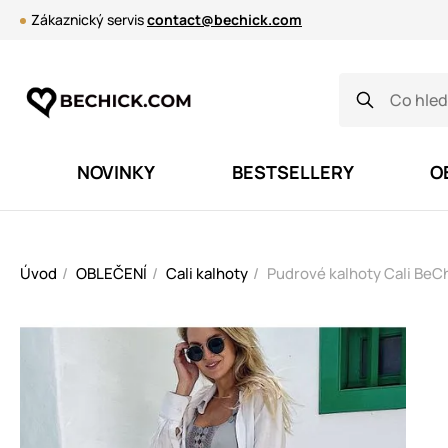
Zákaznický servis
contact@bechick.com
NOVINKY
BESTSELLERY
O
Úvod
OBLEČENÍ
Cali kalhoty
Pudrové kalhoty Cali BeC