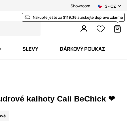
Showroom
$ - CZ
Nakupte ještě za
$119.36
a získejte
dopravu zdarma
O
SLEVY
DÁRKOVÝ POUKAZ
udrové kalhoty Cali BeChick ❤
ové