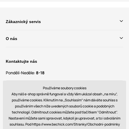
Zákaznický servis
O nás
Kontaktujte nás
Pondělí-Neděle:
8-18
Máte dotazy a návrhy?
Používáme soubory cookies
contact@bechick.com
Aby náš e-shop správně fungoval a vždy Vám ukázal obsah „na míru”,
používáme cookies. Kliknutím na „Souhlasím“ nám dáváte souhlas s
používáním všech níže uvedených souborů cookie a podobných
Najdete nás také na
technologií. Odmítnout cookies můžete pod tlačítkem "Odmítnout".
Nastavení můžete sami spravovat, kdykoli je upravovat, a to i odvoláním
souhlasu. Pod https://www.bechick.com/Stranky/Obchodni-podminky