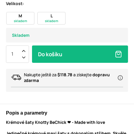
Velikost:
M
L
skladem
skladem
Skladem
Do košíku
Nakupte ještě za
$118.78
a získejte
dopravu
zdarma
Popis a parametry
Krémové šaty Knotty BeChick ❤ - Made with love
Jedinečné krémové maxi šaty s dokonalým střihem. Skvěle