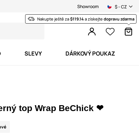
Showroom
$ - CZ
Nakupte ještě za
$119.14
a získejte
dopravu zdarma
O
SLEVY
DÁRKOVÝ POUKAZ
erný top Wrap BeChick ❤
ové