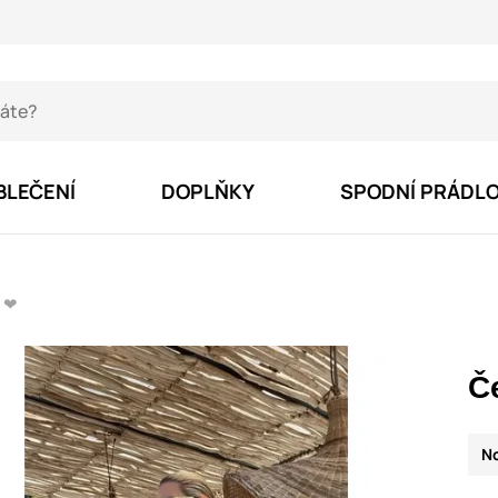
BLEČENÍ
DOPLŇKY
SPODNÍ PRÁDL
k ❤
Č
N