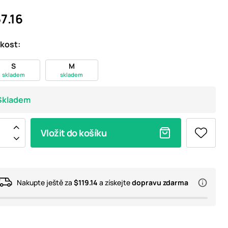
7.16
ikost:
S
M
skladem
skladem
Skladem
Vložit do košíku
Nakupte ještě za
$119.14
a získejte
dopravu zdarma