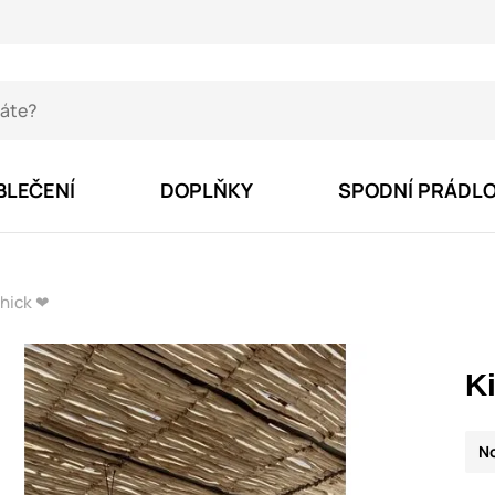
BLEČENÍ
DOPLŇKY
SPODNÍ PRÁDL
hick ❤
K
N