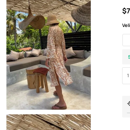
$7
Vel