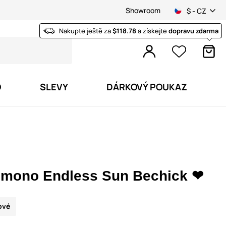
Showroom
$ - CZ
Nakupte ještě za
$118.78
a získejte
dopravu zdarma
O
SLEVY
DÁRKOVÝ POUKAZ
imono Endless Sun Bechick ❤
ové