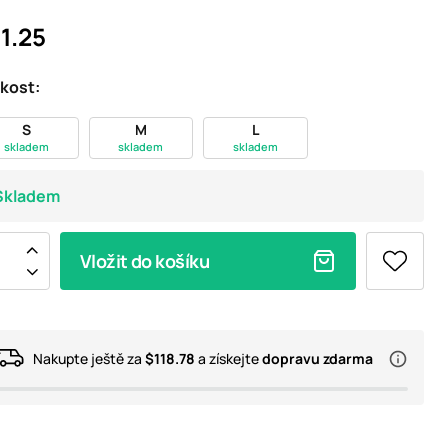
1.25
ikost:
S
M
L
skladem
skladem
skladem
Skladem
Vložit do košíku
Nakupte ještě za
$118.78
a získejte
dopravu zdarma