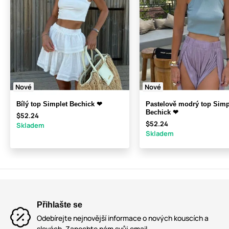
Nové
Nové
Bílý top Simplet Bechick ❤
Pastelově modrý top Simp
Bechick ❤
$52.24
$52.24
Skladem
Skladem
Přihlašte se
Odebírejte nejnovější informace o nových kouscích a
slevách. Zanechte nám svůj email.