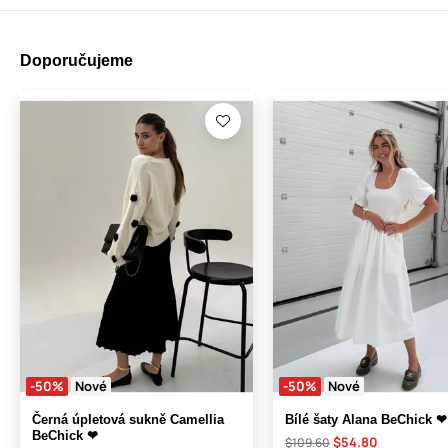
Doporučujeme
-50%
Nové
-50%
Nové
Černá úpletová sukně Camellia
Bílé šaty Alana BeChick ❤
BeChick ❤
$54.80
$109.60