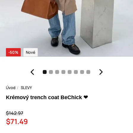
-50%
Nové
Úvod
SLEVY
Krémový trench coat BeChick ❤
$142.97
$71.49