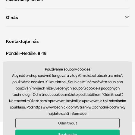
O nás
Kontaktujte nás
Pondělí-Neděle:
8-18
Máte dotazy a návrhy?
Používáme soubory cookies
contact@bechick.com
Aby náš e-shop správně fungoval a vždy Vám ukázal obsah „na míru”,
používáme cookies. Kliknutím na „Souhlasím“ nám dáváte souhlas s
používáním všech níže uvedených souborů cookie a podobných
Najdete nás také na
technologií. Odmítnout cookies můžete pod tlačítkem "Odmítnout".
Nastavení můžete sami spravovat, kdykoli je upravovat, a to i odvoláním
souhlasu. Pod https://www.bechick.com/Stranky/Obchodni-podminky
najdete další informace.
Odmítnout
© 2026 www.bechick.com. Technicky zajišťuje
Simplia s.r.o.
Souhlasím