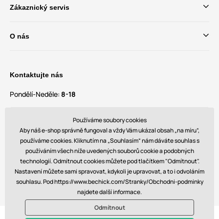
Zákaznický servis
O nás
Kontaktujte nás
Pondělí-Neděle:
8-18
Máte dotazy a návrhy?
Používáme soubory cookies
contact@bechick.com
Aby náš e-shop správně fungoval a vždy Vám ukázal obsah „na míru”,
používáme cookies. Kliknutím na „Souhlasím“ nám dáváte souhlas s
používáním všech níže uvedených souborů cookie a podobných
Najdete nás také na
technologií. Odmítnout cookies můžete pod tlačítkem "Odmítnout".
Nastavení můžete sami spravovat, kdykoli je upravovat, a to i odvoláním
souhlasu. Pod https://www.bechick.com/Stranky/Obchodni-podminky
najdete další informace.
Odmítnout