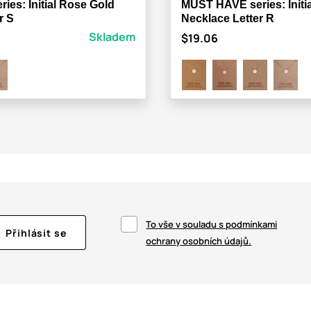
es: Initial Rose Gold
MUST HAVE series: Initi
r S
Necklace Letter R
Skladem
$19.06
To vše v souladu s podmínkami
Přihlásit se
ochrany osobních údajů.