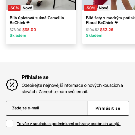
-50%
Nové
-50%
Nové
Bílá úpletová sukně Camellia
Bílé šaty s modrým potis
BeChick ❤
Floral BeChick ❤
$38.00
$52.26
$76.00
$104.52
Skladem
Skladem
Přihlašte se
Odebírejte nejnovější informace o nových kouscích a
slevách. Zanechte nám svůj email.
Zadejte e-mail
Přihlásit se
To vše v souladu s podmínkami ochrany osobních údajů.