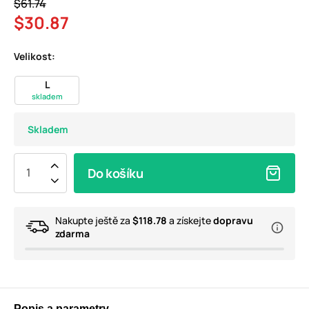
$61.74
$30.87
Velikost:
L
skladem
Skladem
Do košíku
Nakupte ještě za
$118.78
a získejte
dopravu
zdarma
Popis a parametry