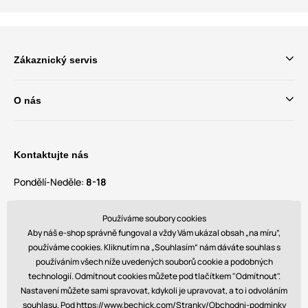
Zákaznický servis
O nás
Kontaktujte nás
Pondělí-Neděle:
8-18
Máte dotazy a návrhy?
Používáme soubory cookies
contact@bechick.com
Aby náš e-shop správně fungoval a vždy Vám ukázal obsah „na míru”,
používáme cookies. Kliknutím na „Souhlasím“ nám dáváte souhlas s
používáním všech níže uvedených souborů cookie a podobných
Najdete nás také na
technologií. Odmítnout cookies můžete pod tlačítkem "Odmítnout".
Nastavení můžete sami spravovat, kdykoli je upravovat, a to i odvoláním
souhlasu. Pod https://www.bechick.com/Stranky/Obchodni-podminky