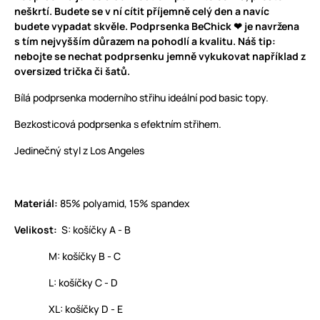
neškrtí. Budete se v ní cítit příjemně celý den a navíc
budete vypadat skvěle. Podprsenka BeChick ❤ je navržena
s tím nejvyšším důrazem na pohodlí a kvalitu. Náš tip:
nebojte se nechat podprsenku jemně vykukovat například z
oversized trička či šatů.
Bílá podprsenka moderního střihu ideální pod basic topy.
Bezkosticová podprsenka s efektním střihem.
Jedinečný styl z Los Angeles
Materiál:
85% polyamid, 15% spandex
Velikost:
S: košíčky A - B
M: košíčky B - C
L: košíčky C - D
XL: košíčky D - E