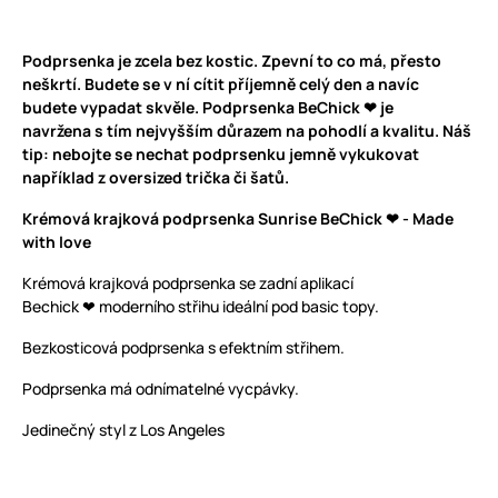
Podprsenka je zcela bez kostic. Zpevní to co má, přesto
neškrtí. Budete se v ní cítit příjemně celý den a navíc
budete vypadat skvěle. Podprsenka BeChick ❤ je
navržena s tím nejvyšším důrazem na pohodlí a kvalitu. Náš
tip: nebojte se nechat podprsenku jemně vykukovat
například z oversized trička či šatů.
Krémová krajková podprsenka Sunrise BeChick ❤ - Made
with love
Krémová krajková podprsenka se zadní aplikací
Bechick ❤ moderního střihu ideální pod basic topy.
Bezkosticová podprsenka s efektním střihem.
Podprsenka má odnímatelné vycpávky.
Jedinečný styl z Los Angeles