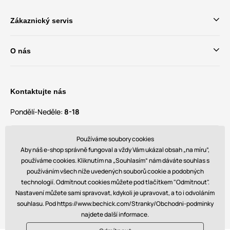
Zákaznický servis
O nás
Kontaktujte nás
Pondělí-Neděle:
8-18
Máte dotazy a návrhy?
Používáme soubory cookies
contact@bechick.com
Aby náš e-shop správně fungoval a vždy Vám ukázal obsah „na míru”,
používáme cookies. Kliknutím na „Souhlasím“ nám dáváte souhlas s
používáním všech níže uvedených souborů cookie a podobných
Najdete nás také na
technologií. Odmítnout cookies můžete pod tlačítkem "Odmítnout".
Nastavení můžete sami spravovat, kdykoli je upravovat, a to i odvoláním
souhlasu. Pod https://www.bechick.com/Stranky/Obchodni-podminky
najdete další informace.