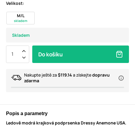
Velikost:
M/L
skladem
Skladem
Do košíku
Nakupte ještě za
$119.14
a získejte
dopravu
zdarma
Popis a parametry
Ledově modrá krajková podprsenka Dressy Anemone USA.