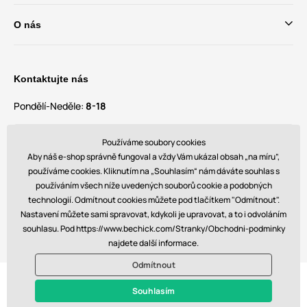
O nás
Kontaktujte nás
Pondělí-Neděle:
8-18
Máte dotazy a návrhy?
Používáme soubory cookies
contact@bechick.com
Aby náš e-shop správně fungoval a vždy Vám ukázal obsah „na míru”,
používáme cookies. Kliknutím na „Souhlasím“ nám dáváte souhlas s
používáním všech níže uvedených souborů cookie a podobných
Najdete nás také na
technologií. Odmítnout cookies můžete pod tlačítkem "Odmítnout".
Nastavení můžete sami spravovat, kdykoli je upravovat, a to i odvoláním
souhlasu. Pod https://www.bechick.com/Stranky/Obchodni-podminky
najdete další informace.
Odmítnout
© 2026 www.bechick.com. Technicky zajišťuje
Simplia s.r.o.
Souhlasím
$ - CZ