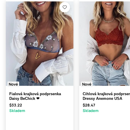
Nové
Nové
Fialová krajková podprsenka
Cihlová krajková podprse
Daisy BeChick ❤
Dressy Anemone USA
$33.22
$28.47
Skladem
Skladem