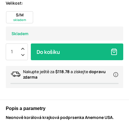
Velikost:
S/M
skladem
Skladem
Do košíku
Nakupte ještě za
$118.78
a získejte
dopravu
zdarma
Popis a parametry
Neonově korálová krajková podprsenka Anemone USA.