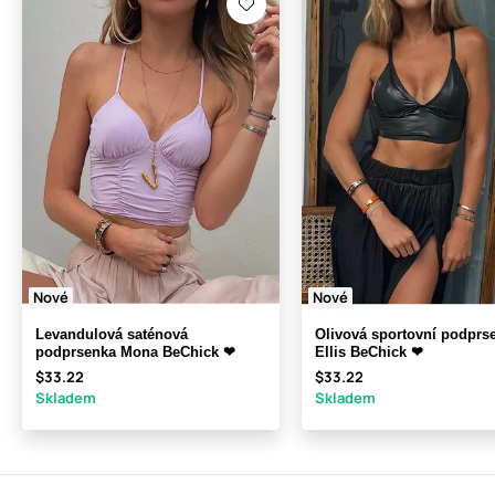
Nové
Nové
Levandulová saténová
Olivová sportovní podprs
podprsenka Mona BeChick ❤
Ellis BeChick ❤
$33.22
$33.22
Skladem
Skladem