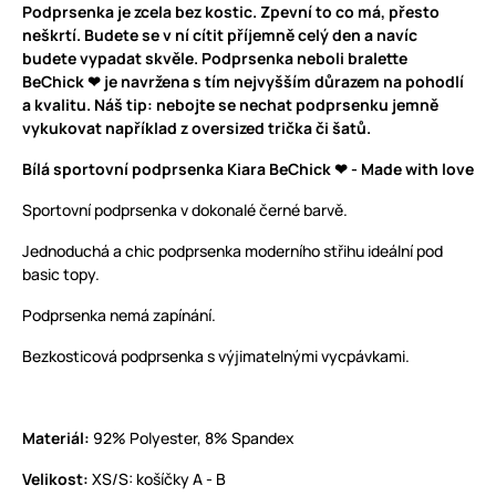
Podprsenka je zcela bez kostic. Zpevní to co má, přesto
neškrtí. Budete se v ní cítit příjemně celý den a navíc
budete vypadat skvěle. Podprsenka neboli bralette
BeChick ❤ je navržena s tím nejvyšším důrazem na pohodlí
a kvalitu. Náš tip: nebojte se nechat podprsenku jemně
vykukovat například z oversized trička či šatů.
Bílá sportovní podprsenka Kiara BeChick ❤ - Made with love
Sportovní podprsenka v dokonalé černé barvě.
Jednoduchá a chic podprsenka moderního střihu ideální pod
basic topy.
Podprsenka nemá zapínání.
Bezkosticová podprsenka s výjimatelnými vycpávkami.
Materiál:
92% Polyester, 8% Spandex
Velikost:
XS/S: košíčky A - B