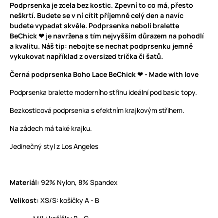
Podprsenka je zcela bez kostic. Zpevní to co má, přesto
neškrtí. Budete se v ní cítit příjemně celý den a navíc
budete vypadat skvěle. Podprsenka neboli bralette
BeChick ❤ je navržena s tím nejvyšším důrazem na pohodlí
a kvalitu. Náš tip: nebojte se nechat podprsenku jemně
vykukovat například z oversized trička či šatů.
Černá podprsenka Boho Lace BeChick ❤ - Made with love
Podprsenka bralette moderního střihu ideální pod basic topy.
Bezkosticová podprsenka s efektním krajkovým střihem.
Na zádech má také krajku.
Jedinečný styl z Los Angeles
Materiál:
92% Nylon, 8% Spandex
Velikost:
XS/S: košíčky A - B