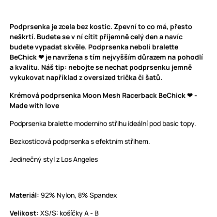
Podprsenka je zcela bez kostic. Zpevní to co má, přesto
neškrtí. Budete se v ní cítit příjemně celý den a navíc
budete vypadat skvěle. Podprsenka neboli bralette
BeChick ❤ je navržena s tím nejvyšším důrazem na pohodlí
a kvalitu. Náš tip: nebojte se nechat podprsenku jemně
vykukovat například z oversized trička či šatů.
Krémová podprsenka Moon Mesh Racerback BeChick ❤ -
Made with love
Podprsenka bralette moderního střihu ideální pod basic topy.
Bezkosticová podprsenka s efektním střihem.
Jedinečný styl z Los Angeles
Materiál:
92% Nylon, 8% Spandex
Velikost:
XS/S: košíčky A - B