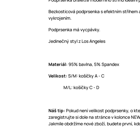
Bezkosticová podprsenka s efektním střihem a
vykrojením.
Podprsenka má vycpávky.
Jedinečný styl z Los Angeles
Materiál:
95% bavlna, 5% Spandex
Velikost:
S/M: košíčky A - C
M/L: košíčky C - D
Náš tip:
Pokud není velikost podprsenky, o k
zaregistrujte si dole na stránce v kolonce N
Jakmile obdržíme nové zboží, budete první, kdo