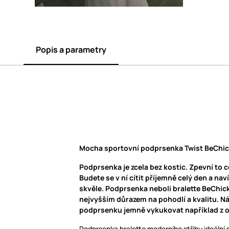
Popis a parametry
Mocha sportovní podprsenka Twist BeChick
Podprsenka je zcela bez kostic. Zpevní to c
Budete se v ní cítit příjemně celý den a na
skvěle. Podprsenka neboli bralette BeChick
nejvyšším důrazem na pohodlí a kvalitu. Ná
podprsenku jemně vykukovat například z ov
Podprsenka bralette moderního střihu ideální 