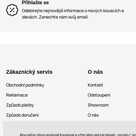
Přihlašte se
Odebírejte nejnovější informace o nových kouscích a
slevách. Zanechte nám svůj email.
Zákaznický servis
O nás
Obchodní podmínky
Kontakt
Reklamace
Odstoupení
Způsob platby
Showroom
Způsob doručení
O nás
Aby náš e-shop správně fungoval a vždy Vám ukázal obsah „na míru”, 