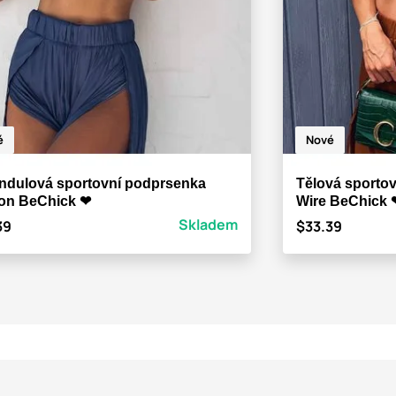
é
Nové
ndulová sportovní podprsenka
Tělová sporto
on BeChick ❤
Wire BeChick 
Skladem
39
$33.39