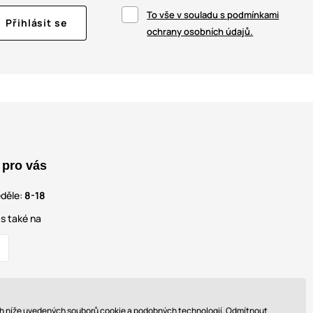
To vše v souladu s podmínkami
Přihlásit se
ochrany osobních údajů.
 pro vás
eděle:
8-18
s také na
ech níže uvedených souborů cookie a podobných technologií. Odmítnout