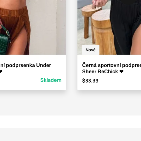
Nové
vní podprsenka Under
Černá sportovní podprs
❤
Sheer BeChick ❤
Skladem
$33.39