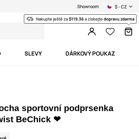
Showroom
$ - CZ
Nakupte ještě za
$119.36
a získejte
dopravu zdarma
O
SLEVY
DÁRKOVÝ POUKAZ
ocha sportovní podprsenka
wist BeChick ❤
ové