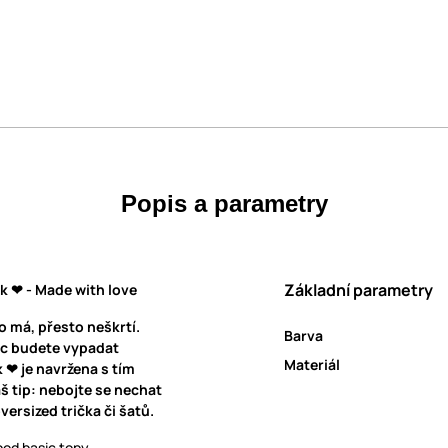
Popis a parametry
Základní parametry
 ❤ - Made with love
o má, přesto neškrtí.
Barva
víc budete vypadat
Materiál
 ❤ je navržena s tím
š tip: nebojte se nechat
ersized trička či šatů.
pod basic topy.