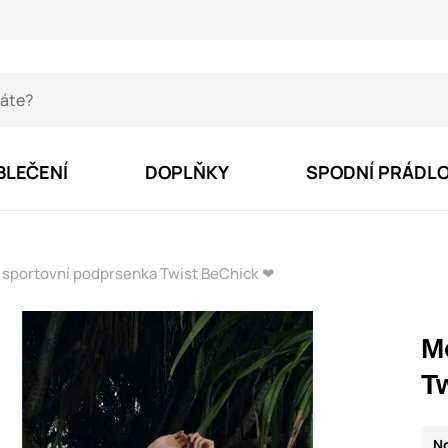
BLEČENÍ
DOPLŇKY
SPODNÍ PRÁDL
sportovní podprsenka Twist BeChick ❤
M
T
N