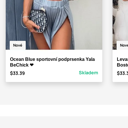
Nové
Nov
Ocean Blue sportovní podprsenka Yala
Leva
BeChick ❤
Bost
Skladem
$33.39
$33.