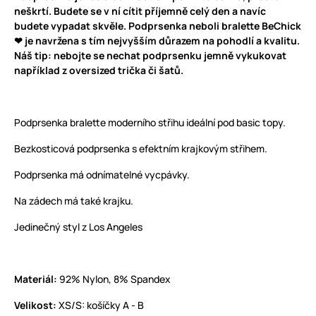
neškrtí. Budete se v ní cítit příjemně celý den a navíc
budete vypadat skvěle. Podprsenka neboli bralette BeChick
❤ je navržena s tím nejvyšším důrazem na pohodlí a kvalitu.
Náš tip: nebojte se nechat podprsenku jemně vykukovat
například z oversized trička či šatů.
Podprsenka bralette moderního střihu ideální pod basic topy.
Bezkosticová podprsenka s efektním krajkovým střihem.
Podprsenka má odnímatelné vycpávky.
Na zádech má také krajku.
Jedinečný styl z Los Angeles
Materiál:
92% Nylon, 8% Spandex
Velikost:
XS/S: košíčky A - B