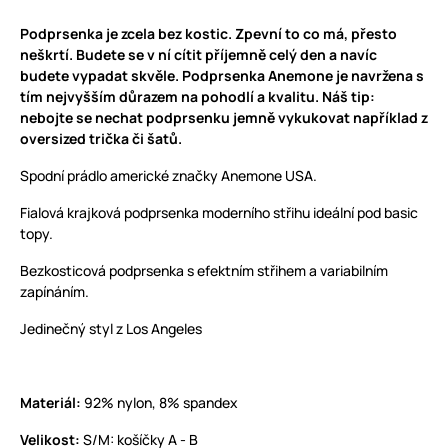
Podprsenka je zcela bez kostic. Zpevní to co má, přesto
neškrtí. Budete se v ní cítit příjemně celý den a navíc
budete vypadat skvěle. Podprsenka Anemone je navržena s
tím nejvyšším důrazem na pohodlí a kvalitu. Náš tip:
nebojte se nechat podprsenku jemně vykukovat například z
oversized trička či šatů.
Spodní prádlo americké značky Anemone USA.
Fialová krajková podprsenka moderního střihu ideální pod basic
topy.
Bezkosticová podprsenka s efektním střihem a variabilním
zapínáním.
Jedinečný styl z Los Angeles
Materiál:
92% nylon, 8% spandex
Velikost:
S/M: košíčky A - B