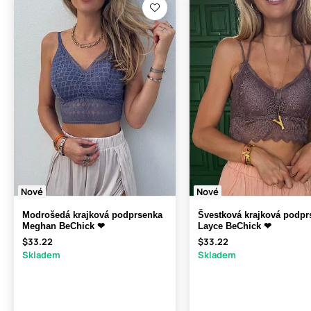
Nové
Nové
Modrošedá krajková podprsenka
Švestková krajková podpr
Meghan BeChick ❤
Layce BeChick ❤
$33.22
$33.22
Skladem
Skladem