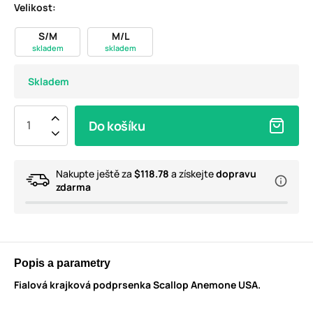
Velikost:
S/M
M/L
skladem
skladem
Skladem
Do košíku
Nakupte ještě za
$118.78
a získejte
dopravu
zdarma
Popis a parametry
Fialová krajková podprsenka Scallop Anemone USA.