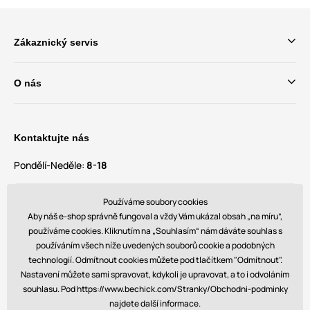
Zákaznický servis
O nás
Kontaktujte nás
Pondělí-Neděle:
8-18
Máte dotazy a návrhy?
Používáme soubory cookies
contact@bechick.com
Aby náš e-shop správně fungoval a vždy Vám ukázal obsah „na míru”,
používáme cookies. Kliknutím na „Souhlasím“ nám dáváte souhlas s
používáním všech níže uvedených souborů cookie a podobných
Najdete nás také na
technologií. Odmítnout cookies můžete pod tlačítkem "Odmítnout".
Nastavení můžete sami spravovat, kdykoli je upravovat, a to i odvoláním
souhlasu. Pod https://www.bechick.com/Stranky/Obchodni-podminky
najdete další informace.