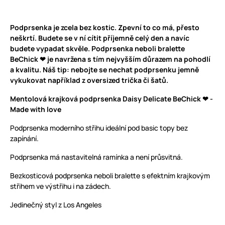
Podprsenka je zcela bez kostic. Zpevní to co má, přesto
neškrtí. Budete se v ní cítit příjemně celý den a navíc
budete vypadat skvěle. Podprsenka neboli bralette
BeChick ❤ je navržena s tím nejvyšším důrazem na pohodlí
a kvalitu. Náš tip: nebojte se nechat podprsenku jemně
vykukovat například z oversized trička či šatů.
Mentolová krajková podprsenka Daisy Delicate BeChick ❤ -
Made with love
Podprsenka moderního střihu ideální pod basic topy bez
zapínání.
Podprsenka má nastavitelná ramínka a není průsvitná.
Bezkosticová podprsenka neboli bralette s efektním krajkovým
střihem ve výstřihu i na zádech.
Jedinečný styl z Los Angeles