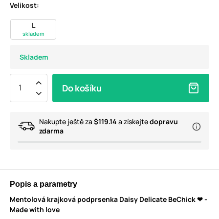
Velikost:
L
skladem
Skladem
Do košíku
Nakupte ještě za
$119.14
a získejte
dopravu
zdarma
Popis a parametry
Mentolová krajková podprsenka Daisy Delicate BeChick ❤ -
Made with love