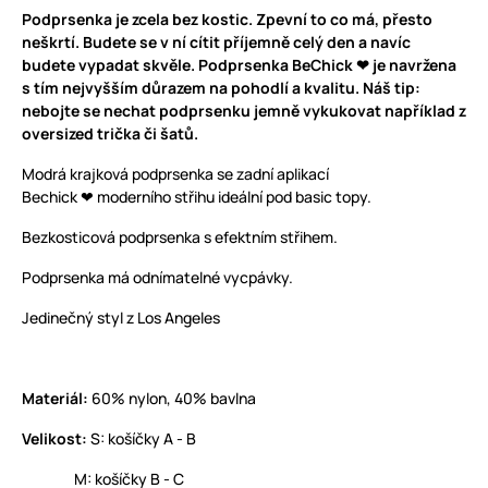
Podprsenka je zcela bez kostic. Zpevní to co má, přesto
neškrtí. Budete se v ní cítit příjemně celý den a navíc
budete vypadat skvěle. Podprsenka BeChick ❤ je navržena
s tím nejvyšším důrazem na pohodlí a kvalitu. Náš tip:
nebojte se nechat podprsenku jemně vykukovat například z
oversized trička či šatů.
Modrá krajková podprsenka se zadní aplikací
Bechick ❤ moderního střihu ideální pod basic topy.
Bezkosticová podprsenka s efektním střihem.
Podprsenka má odnímatelné vycpávky.
Jedinečný styl z Los Angeles
Materiál:
60% nylon, 40% bavlna
Velikost:
S: košíčky A - B
M: košíčky B - C