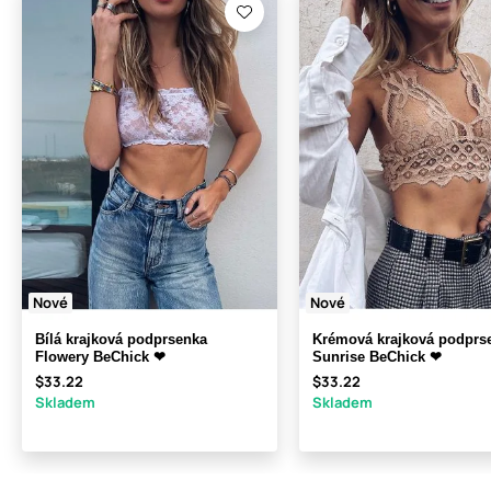
Nové
Nové
Bílá krajková podprsenka
Krémová krajková podprs
Flowery BeChick ❤
Sunrise BeChick ❤
$33.22
$33.22
Skladem
Skladem