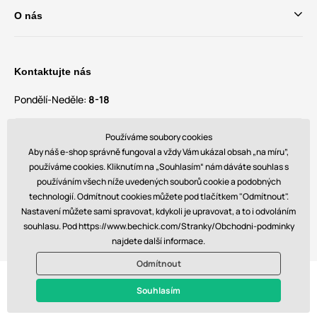
O nás
Kontaktujte nás
Pondělí-Neděle:
8-18
Máte dotazy a návrhy?
Používáme soubory cookies
contact@bechick.com
Aby náš e-shop správně fungoval a vždy Vám ukázal obsah „na míru”,
používáme cookies. Kliknutím na „Souhlasím“ nám dáváte souhlas s
používáním všech níže uvedených souborů cookie a podobných
Najdete nás také na
technologií. Odmítnout cookies můžete pod tlačítkem "Odmítnout".
Nastavení můžete sami spravovat, kdykoli je upravovat, a to i odvoláním
souhlasu. Pod https://www.bechick.com/Stranky/Obchodni-podminky
najdete další informace.
Odmítnout
© 2026 www.bechick.com. Technicky zajišťuje
Simplia s.r.o.
Souhlasím
$ - CZ