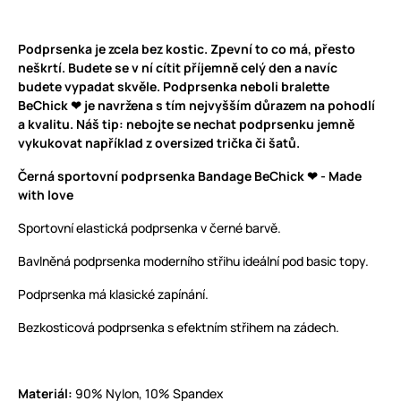
Podprsenka je zcela bez kostic. Zpevní to co má, přesto
neškrtí. Budete se v ní cítit příjemně celý den a navíc
budete vypadat skvěle. Podprsenka neboli bralette
BeChick ❤ je navržena s tím nejvyšším důrazem na pohodlí
a kvalitu. Náš tip: nebojte se nechat podprsenku jemně
vykukovat například z oversized trička či šatů.
Černá sportovní podprsenka Bandage BeChick ❤ - Made
with love
Sportovní elastická podprsenka v černé barvě.
Bavlněná podprsenka moderního střihu ideální pod basic topy.
Podprsenka má klasické zapínání.
Bezkosticová podprsenka s efektním střihem na zádech.
Materiál:
90% Nylon, 10% Spandex