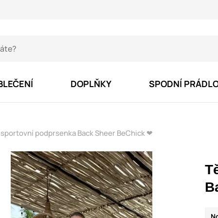
BLEČENÍ
DOPLŇKY
SPODNÍ PRÁDL
 sportovní podprsenka Back Sheer BeChick ❤
T
B
N