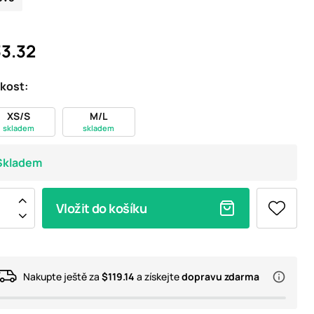
3.32
ikost:
XS/S
M/L
skladem
skladem
Skladem
Vložit do košíku
Nakupte ještě za
$119.14
a získejte
dopravu zdarma