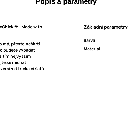
Popis a parametry
Základní parametry
eChick ❤ - Made with
Barva
o má, přesto neškrtí.
Materiál
víc budete vypadat
s tím nejvyšším
ojte se nechat
ersized trička či šatů.