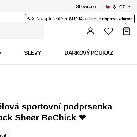
Showroom
$ - CZ
Nakupte ještě za
$119.14
a získejte
dopravu zdarma
O
SLEVY
DÁRKOVÝ POUKAZ
ělová sportovní podprsenka
ack Sheer BeChick ❤
ové